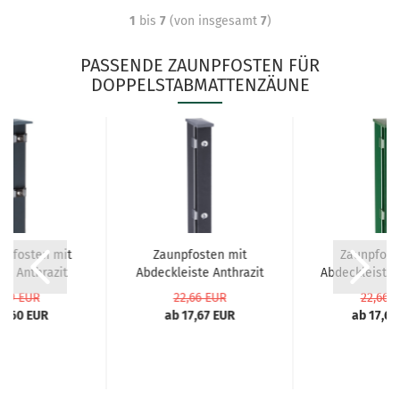
1
bis
7
(von insgesamt
7
)
PASSENDE ZAUNPFOSTEN FÜR
DOPPELSTABMATTENZÄUNE
npfosten mit
Zaunpfosten mit
Zaunpfost
n Anthrazit
Abdeckleiste Anthrazit
Abdeckleiste
RAL...
RAL...
RAL..
,39 EUR
22,66 EUR
22,66 
27,60 EUR
ab 17,67 EUR
ab 17,67