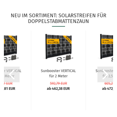
NEU IM SORTIMENT: SOLARSTREIFEN FÜR
DOPPELSTABMATTENZAUN
ter VERTICAL
Sunbooster VERTICAL
Sunbooster 
2,5 Meter
für 2 Meter
für 2,5 M
stabmatte...
Doppelstabmatte...
Doppelstabm
0,27 EUR
592,79 EUR
605,27 
61,81 EUR
ab 462,38 EUR
ab 472,1