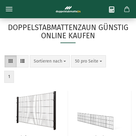
Bis zu 22% Sofort-Rabatt
Telefon-Beratung:
030 754 36 900
DOPPELSTABMATTENZAUN GÜNSTIG
ONLINE KAUFEN
Sortieren nach
50 pro Seite
1