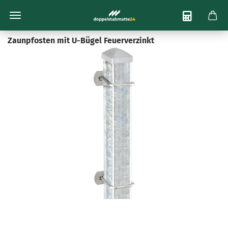
Bis zu 12% Sofort-Rabatt
Beratung per E-Mail:
info@doppelstabmatte24.de
Zaunpfosten mit U-Bügel Feuerverzinkt