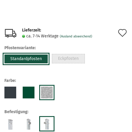
Lieferzeit:
A
ca. 7-14 Werktage
(Ausland abweichend)
d
Pfostenvariante:
M
Eckpfosten
Standardpfosten
Farbe:
Befestigung: