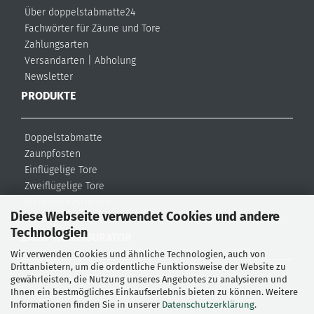
Über doppelstabmatte24
Fachwörter für Zäune und Tore
Zahlungsarten
Versandarten
|
Abholung
Newsletter
PRODUKTE
Doppelstabmatte
Zaunpfosten
Einflügelige Tore
Zweiflügelige Tore
Sichtschutzstreifen
Diese Webseite verwendet Cookies und andere
Zubehör
Technologien
ZAUN-KONFIGURATOR
Wir verwenden Cookies und ähnliche Technologien, auch von
Drittanbietern, um die ordentliche Funktionsweise der Website zu
Bei doppelstabmatte24 können Sie schnell und einfach
gewährleisten, die Nutzung unseres Angebotes zu analysieren und
Ihnen ein bestmögliches Einkaufserlebnis bieten zu können. Weitere
Ihre Zäune und Tore nach eigenen Wünschen konfigurieren.
Informationen finden Sie in unserer
Datenschutzerklärung
.