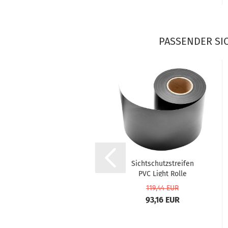
PASSENDER SI
MAZU fix-Sichtschutz-
Sichtschutzstreifen
Klemmleisten-Set
PVC Light Rolle
8/6/8...
Anthrazit...
55,79 EUR
119,44 EUR
43,52 EUR
93,16 EUR