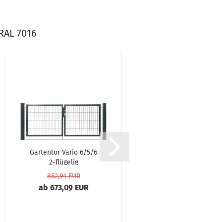
AL 7016
Gartentor Vario 6/5/6
Gartentor Vario 6/5/6
2-flügelig
2-flügelig
symmetrisch...
asymmetrisch...
862,94 EUR
878,53 EUR
ab 673,09 EUR
ab 685,25 EUR