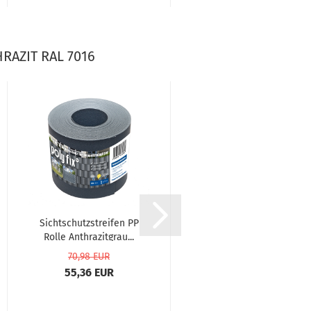
AZIT RAL 7016
Sichtschutzstreifen PP
Abschlussleiste für
Rolle Anthrazitgrau...
Sichtschutzstreifen...
70,98 EUR
17,98 EUR
55,36 EUR
14,02 EUR