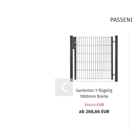
PASSEN
Gartentor Vario 6/5/6
Gartentor 1-flügelig
2-flügelig
1000mm Breite
asymmetrisch...
Anthrazit...
878,53 EUR
344,44 EUR
ab 685,25 EUR
ab 268,66 EUR