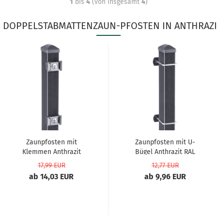
1
bis
4
(von insgesamt
4
)
 DOPPELSTABMATTENZAUN-PFOSTEN IN ANTHRAZIT
Zaunpfosten mit
Zaunpfosten mit U-
Klemmen Anthrazit
Bügel Anthrazit RAL
RAL 7016...
7016...
17,99 EUR
12,77 EUR
ab 14,03 EUR
ab 9,96 EUR