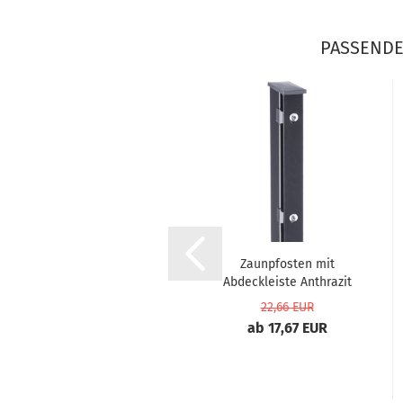
PASSENDE
Eck-Zaunpfosten mit
Zaunpfosten mit
Abdeckleiste
Abdeckleiste Anthrazit
Anthrazit...
RAL...
37,99 EUR
22,66 EUR
ab 29,63 EUR
ab 17,67 EUR