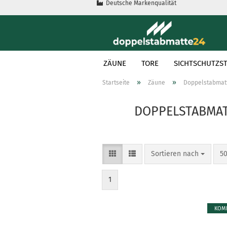
Deutsche Markenqualität
ZÄUNE
TORE
SICHTSCHUTZST
»
»
Startseite
Zäune
Doppelstabmat
DOPPELSTABMAT
Sortieren nach
50
1
KOMP