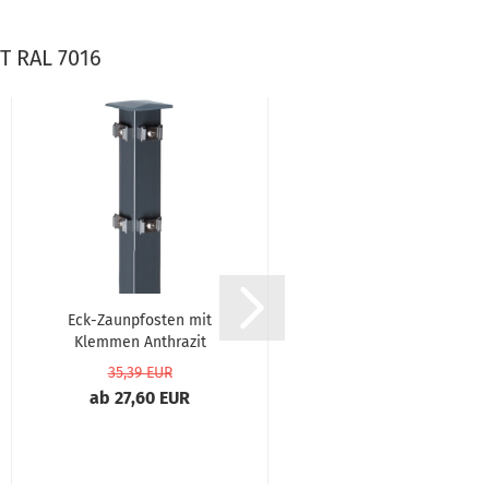
 RAL 7016
Eck-Zaunpfosten mit
Eck-Zaunpfosten mit
Klemmen Anthrazit
Abdeckleiste
RAL...
Anthrazit...
35,39 EUR
37,99 EUR
ab 27,60 EUR
ab 29,63 EUR