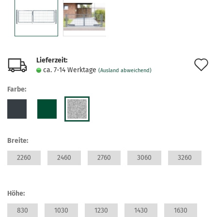
Lieferzeit:
A
ca. 7-14 Werktage
(Ausland abweichend)
d
Farbe:
M
Breite:
2260
2460
2760
3060
3260
Höhe:
830
1030
1230
1430
1630