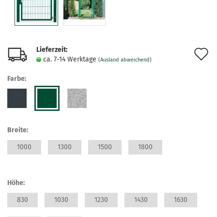
Lieferzeit:
A
ca. 7-14 Werktage
(Ausland abweichend)
d
Farbe:
M
Breite:
1000
1300
1500
1800
Höhe:
830
1030
1230
1430
1630