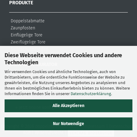
PRODUKTE
Doppelstabmatte
Zaunpfosten
Einflügelige Tore
Zweiflügelige Tore
Sichtschutzstreifen
Diese Webseite verwendet Cookies und andere
Zubehör
Technologien
ZAUN-KONFIGURATOR
Wir verwenden Cookies und ähnliche Technologien, auch von
Drittanbietern, um die ordentliche Funktionsweise der Website zu
Bei doppelstabmatte24 können Sie schnell und einfach
gewährleisten, die Nutzung unseres Angebotes zu analysieren und
Ihnen ein bestmögliches Einkaufserlebnis bieten zu können. Weitere
Ihre Zäune und Tore nach eigenen Wünschen konfigurieren.
Informationen finden Sie in unserer
Datenschutzerklärung
.
Alle Akzeptieren
» Jetzt online konfigurieren
Nur Notwendige
Copyright © 2026 doppelstabmatte24.de |
Impressum
|
Datenschutz
|
AGB
|
Widerrufsrecht
|
VERTRAG WIDERRUFEN