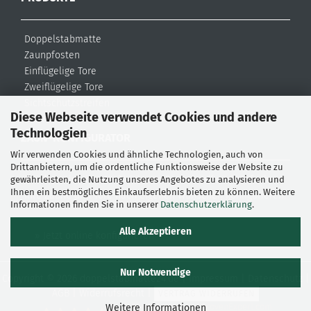
Doppelstabmatte
Zaunpfosten
Einflügelige Tore
Zweiflügelige Tore
Sichtschutzstreifen
Diese Webseite verwendet Cookies und andere
Zubehör
Technologien
ZAUN-KONFIGURATOR
Wir verwenden Cookies und ähnliche Technologien, auch von
Drittanbietern, um die ordentliche Funktionsweise der Website zu
Bei doppelstabmatte24 können Sie schnell und einfach
gewährleisten, die Nutzung unseres Angebotes zu analysieren und
Ihnen ein bestmögliches Einkaufserlebnis bieten zu können. Weitere
Ihre Zäune und Tore nach eigenen Wünschen konfigurieren.
Informationen finden Sie in unserer
Datenschutzerklärung
.
Alle Akzeptieren
» Jetzt online konfigurieren
Nur Notwendige
Copyright © 2026 doppelstabmatte24.de |
Impressum
|
Datenschutz
|
AGB
|
Widerrufsrecht
|
VERTRAG WIDERRUFEN
1408
Bewertungen auf ProvenExpert.com
Weitere Informationen