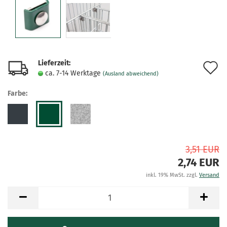
Lieferzeit:
A
ca. 7-14 Werktage
(Ausland abweichend)
d
Farbe:
M
3,51 EUR
2,74 EUR
inkl. 19% MwSt. zzgl.
Versand